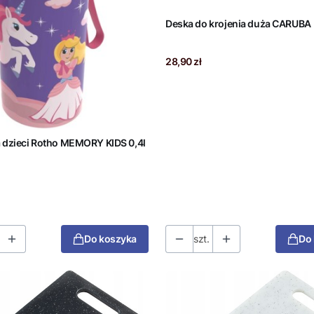
Deska do krojenia duża CARUBA
Cena
28,90 zł
a dzieci Rotho MEMORY KIDS 0,4l
Do koszyka
szt.
Do