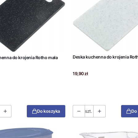
Deska kuchenna do krojenia Rot
enna do krojenia Rotho mała
Cena
19,90 zł
Do koszyka
szt.
Do