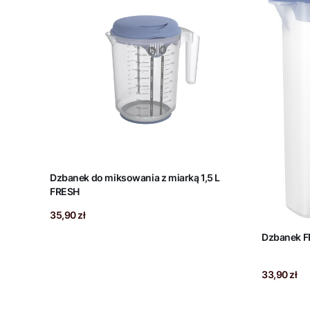
Dzbanek do miksowania z miarką 1,5 L
FRESH
Cena
35,90 zł
Cena
33,90 zł