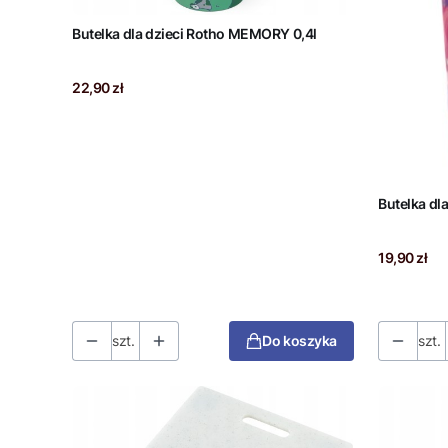
Butelka dla dzieci Rotho MEMORY 0,4l
Cena
22,90 zł
Butelka dl
Cena
19,90 zł
szt.
Do koszyka
szt.