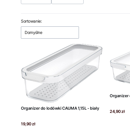
Koniec filtrów
Lista produktów
Sortowanie:
Domyślne
Organizer 
Organizer do lodówki CAUMA 1,15L - biały
Cena
24,90 zł
Cena
19,90 zł