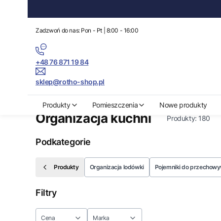
Zadzwoń do nas: Pon - Pt | 8:00 - 16:00
+48 76 871 19 84
sklep@rotho-shop.pl
Rotho-Shop.pl
Produkty
Organizacja kuchni
Produkty
Pomieszczenia
Nowe produkty
Organizacja kuchni
Produkty:
180
Podkategorie
Produkty
Organizacja lodówki
Pojemniki do przechowy
Filtry
Cena
Marka