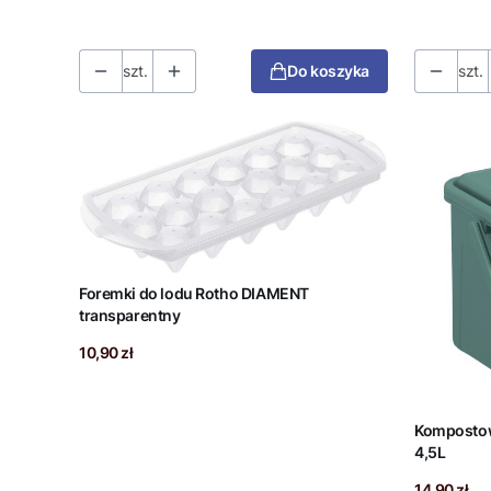
szt.
Do koszyka
szt.
Foremki do lodu Rotho DIAMENT
transparentny
Cena
10,90 zł
Kompostow
4,5L
Cena
14,90 zł