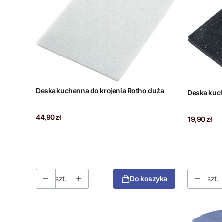
Deska kuchenna do krojenia Rotho duża
Deska kuch
Cena
44,90 zł
Cena
19,90 zł
szt.
Do koszyka
szt.