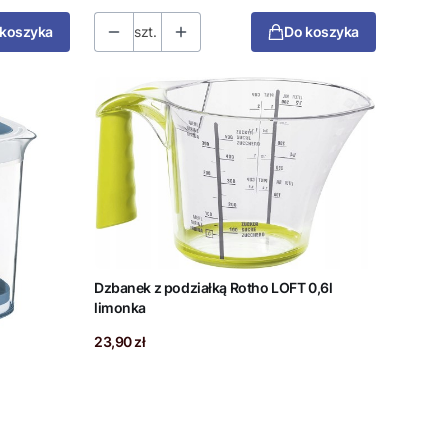
 koszyka
szt.
Do koszyka
Dzbanek z podziałką Rotho LOFT 0,6l
limonka
Cena
23,90 zł