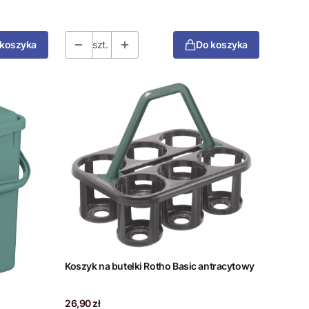
 koszyka
szt.
Do koszyka
Koszyk na butelki Rotho Basic antracytowy
Cena
26,90 zł