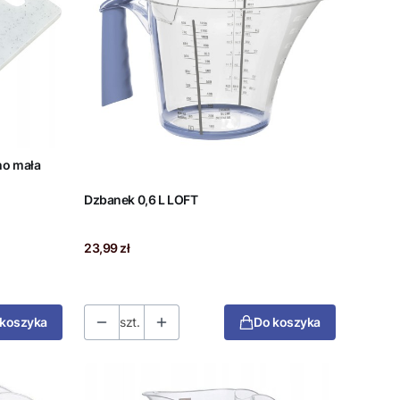
ho mała
Dzbanek 0,6 L LOFT
Cena
23,99 zł
 koszyka
szt.
Do koszyka