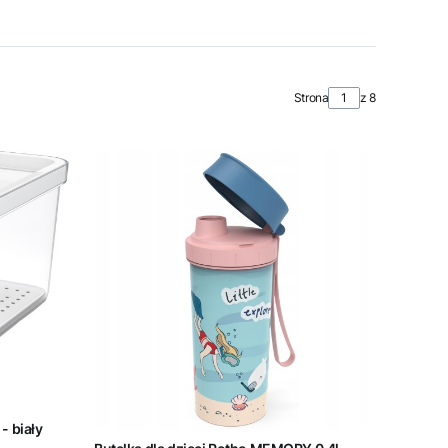
Strona
z 8
- biały