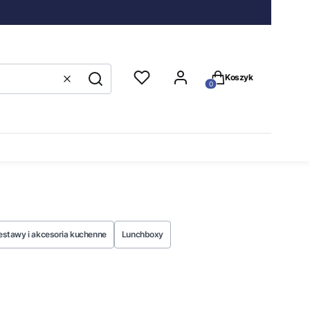
Produkty w koszyku
Koszyk
Wyczyść
Szukaj
estawy i akcesoria kuchenne
Lunchboxy