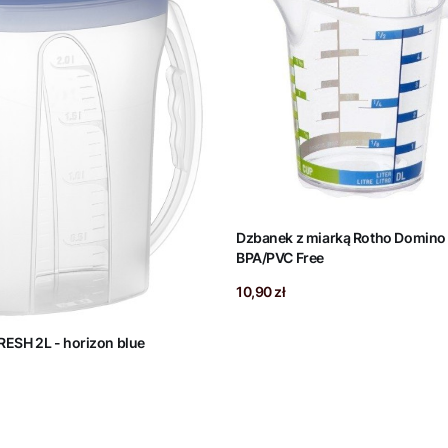
Dzbanek z miarką Rotho Domino
BPA/PVC Free
Cena
10,90 zł
Dzbanek FRESH 2L - horizon blue