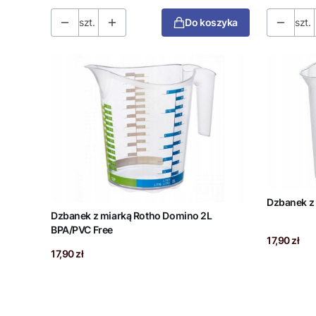
szt.
Do koszyka
szt.
Dzbanek z 
Dzbanek z miarką Rotho Domino 2L
BPA/PVC Free
Cena
17,90 zł
Cena
17,90 zł