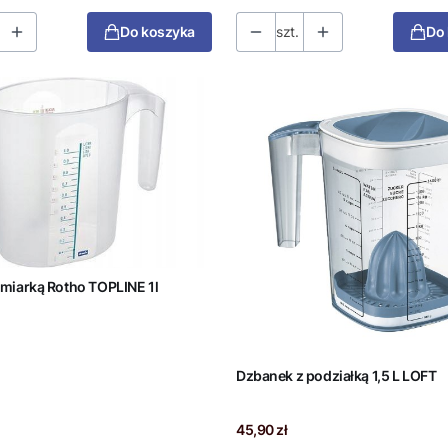
Do koszyka
szt.
Do
miarką Rotho TOPLINE 1l
Dzbanek z podziałką 1,5 L LOFT
Cena
45,90 zł