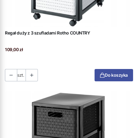
Regał duży z 3 szufladami Rotho COUNTRY
Cena
109,00 zł
szt.
Do koszyka