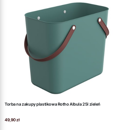
Torba na zakupy plastikowa Rotho Albula 25l zieleń
Cena
49,90 zł