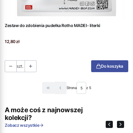
Zestaw do zdobienia pudełka Rotho MADEI- literki
Cena
12,80 zł
szt.
Do koszyka
Strona
z 5
Wróć do pierwszej strony z produktami
A może coś z najnowszej
kolekcji?
Zobacz wszystkie