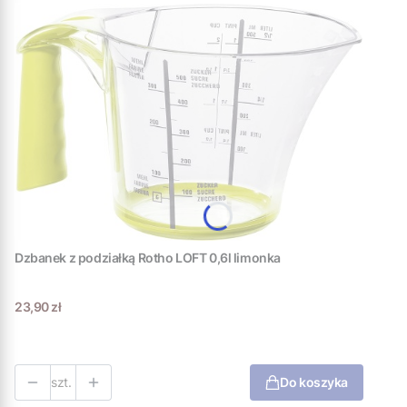
Dzbanek z podziałką Rotho LOFT 0,6l limonka
Cena
23,90 zł
szt.
Do koszyka