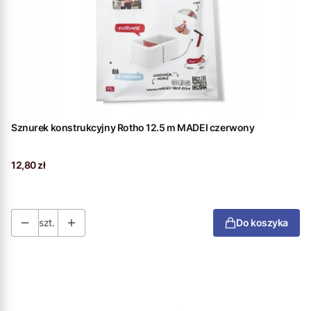
Sznurek konstrukcyjny Rotho 12.5 m MADEI czerwony
Cena
12,80 zł
szt.
Do koszyka