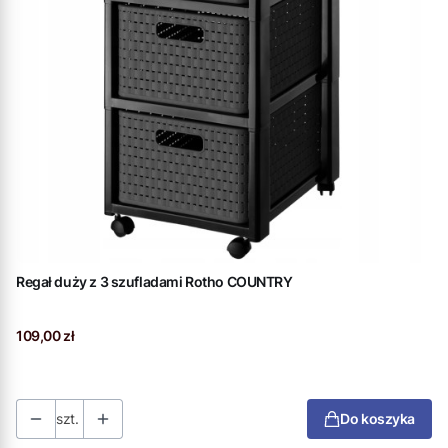
Regał duży z 3 szufladami Rotho COUNTRY
Cena
109,00 zł
szt.
Do koszyka