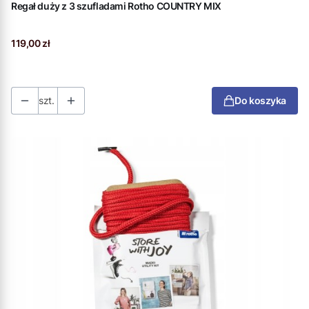
Regał duży z 3 szufladami Rotho COUNTRY MIX
Cena
119,00 zł
szt.
Do koszyka