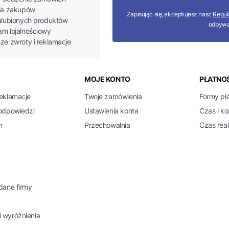
ria zakupów
Zapisując się, akceptujesz nasz
Regul
 ulubionych produktów
odbywa
am lojalnościowy
sze zwroty i reklamacje
 w stopce
MOJE KONTO
PŁATNOŚ
reklamacje
Twoje zamówienia
Formy pł
 odpowiedzi
Ustawienia konta
Czas i k
n
Przechowalnia
Czas real
 dane firmy
 wyróżnienia