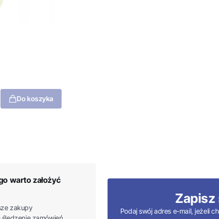
Do koszyka
go warto założyć
Zapisz 
ze zakupy
Podaj swój adres e-mail, jeżeli
 śledzenie zamówień