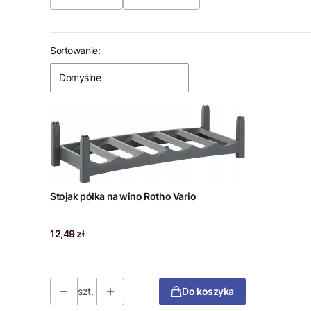
Koniec filtrów
Lista produktów
Sortowanie:
Domyślne
Stojak półka na wino Rotho Vario
Cena
12,49 zł
szt.
Do koszyka