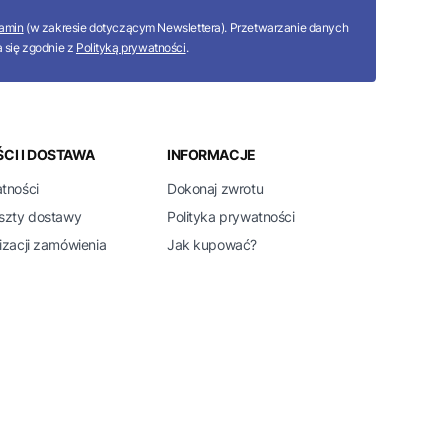
amin
(w zakresie dotyczącym Newslettera). Przetwarzanie danych
 się zgodnie z
Polityką prywatności
.
CI I DOSTAWA
INFORMACJE
atności
Dokonaj zwrotu
oszty dostawy
Polityka prywatności
izacji zamówienia
Jak kupować?