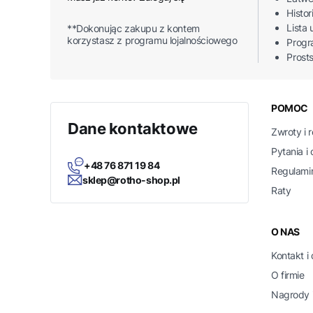
Histo
Lista
**Dokonując zakupu z kontem
korzystasz z programu lojalnościowego
Progr
Prost
Linki
POMOC
Dane kontaktowe
Zwroty i 
Pytania i
+48 76 871 19 84
Regulami
sklep@rotho-shop.pl
Raty
O NAS
Kontakt i
O firmie
Nagrody i