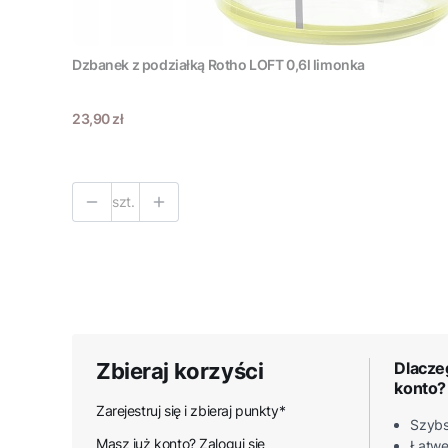
Dzbanek z podziałką Rotho LOFT 0,6l limonka
Cena
23,90 zł
szt.
Zbieraj korzyści
Dlacze
konto?
Zarejestruj się i zbieraj punkty*
Szybs
Masz już konto? Zaloguj się
Łatwe