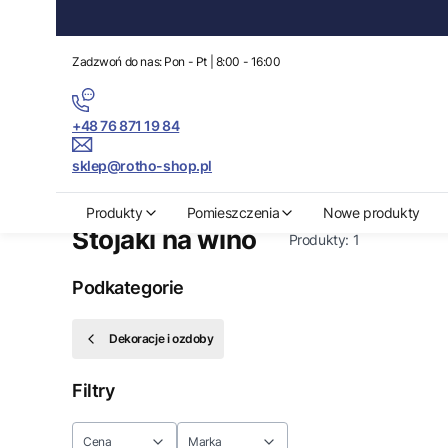
Zadzwoń do nas: Pon - Pt | 8:00 - 16:00
+48 76 871 19 84
sklep@rotho-shop.pl
Rotho-Shop.pl
Dom i Ogród
Wyposażenie
Dekoracje i ozdoby
Produkty
Pomieszczenia
Nowe produkty
Stojaki na wino
Produkty:
1
Podkategorie
Dekoracje i ozdoby
Filtry
Cena
Marka