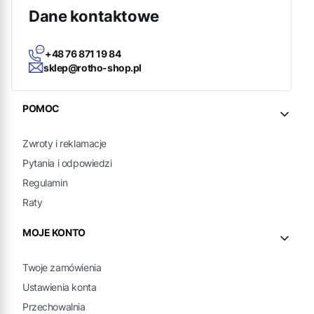
Dane kontaktowe
+48 76 871 19 84
sklep@rotho-shop.pl
Linki w stopce
POMOC
Zwroty i reklamacje
Pytania i odpowiedzi
Regulamin
Raty
MOJE KONTO
Twoje zamówienia
Ustawienia konta
Przechowalnia