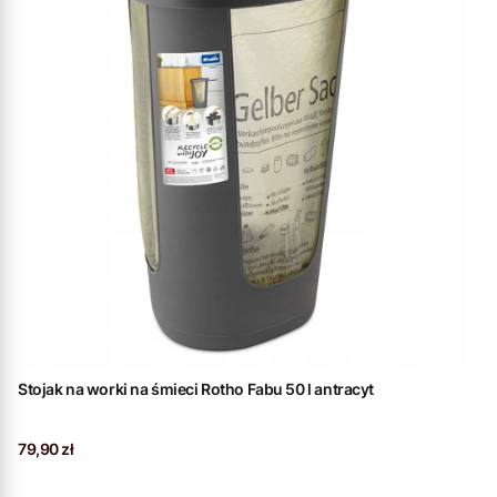
Stojak na worki na śmieci Rotho Fabu 50 l antracyt
Cena
79,90 zł