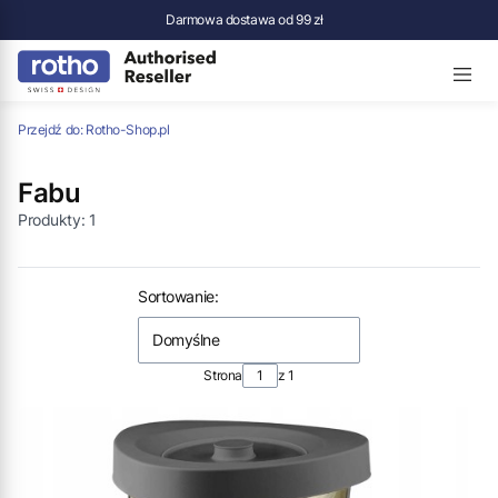
Darmowa dostawa od 99 zł
Przejdź do:
Rotho-Shop.pl
Fabu
Produkty:
1
Lista produktów
Sortowanie:
Domyślne
Strona
z 1