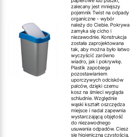
papierowe lub puszki,
zalecany jest mniejszy
pojemnik Twist na odpady
organiczne - wybór
należy do Ciebie. Pokrywa
zamyka się cicho i
niezawodnie. Konstrukcja
została zaprojektowana
tak, aby można było łatwo
wyczyścić zarówno
wiadro, jak i pokrywkę.
Plastik zapobiega
pozostawianiem
uporczywych odcisków
palców, dzięki czemu
kosz na śmieci wygląda
schludnie. Względnie
wąski kształt oszczędza
miejsce i nadal zapewnia
wystarczającą objętość
do niezawodnego
usuwania odpadów. Ciesz
się higieniczną czystością,