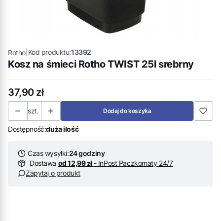
|
Kod produktu:
13392
Rotho
Kosz na śmieci Rotho TWIST 25l srebrny
Cena
37,90 zł
szt.
Dodaj do koszyka
Dostępność:
duża ilość
Czas wysyłki:
24 godziny
Dostawa
od 12,99 zł
- InPost Paczkomaty 24/7
Zapytaj o produkt