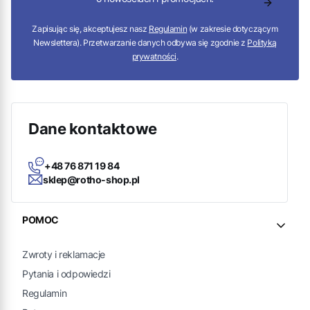
Zapisując się, akceptujesz nasz
Regulamin
(w zakresie dotyczącym
Newslettera). Przetwarzanie danych odbywa się zgodnie z
Polityką
prywatności
.
Dane kontaktowe
+48 76 871 19 84
sklep@rotho-shop.pl
Linki w stopce
POMOC
Zwroty i reklamacje
Pytania i odpowiedzi
Regulamin