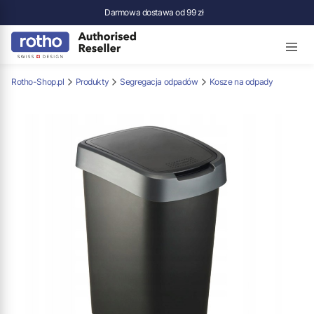
Darmowa dostawa od 99 zł
Rotho-Shop.pl
Produkty
Segregacja odpadów
Kosze na odpady