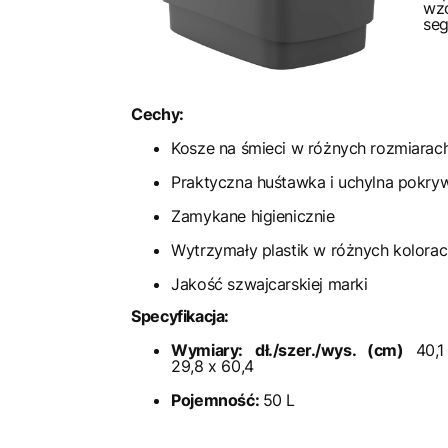
wz
seg
Cechy:
Kosze na śmieci w różnych rozmiarac
Praktyczna huśtawka i uchylna pokry
Zamykane higienicznie
Wytrzymały plastik w różnych kolora
Jakość szwajcarskiej marki
Specyfikacja:
Wymiary: dł./szer./wys. (cm)
40,
29,8 x 60,4
Pojemność:
50 L