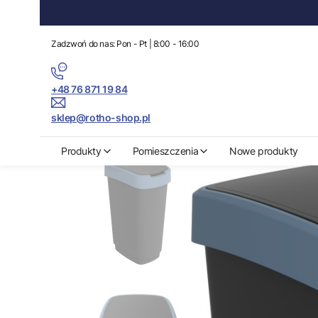
Zadzwoń do nas: Pon - Pt | 8:00 - 16:00
+48 76 871 19 84
sklep@rotho-shop.pl
Rotho-Shop.pl
Produkty
Segregacja odpadów
Kosze na odpady
Produkty
Pomieszczenia
Nowe produkty