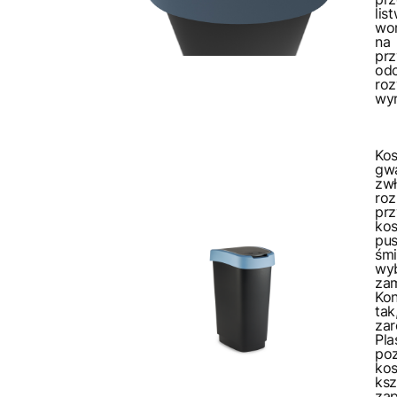
li
wor
na
pr
od
ro
wyr
Ko
gw
zw
roz
pr
ko
pus
śmi
wy
za
Kon
tak
za
Pl
po
ko
ks
zap