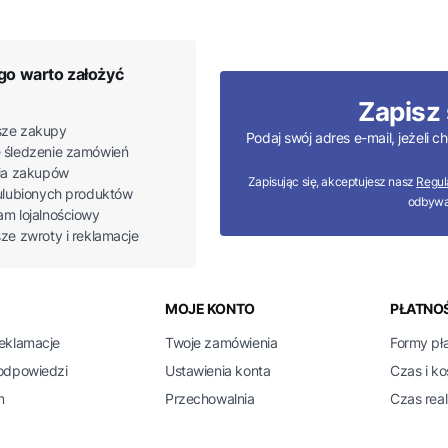
go warto założyć
Zapisz 
ze zakupy
Podaj swój adres e-mail, jeżeli
 śledzenie zamówień
ria zakupów
Zapisując się, akceptujesz nasz
Regul
 ulubionych produktów
odbywa
am lojalnościowy
sze zwroty i reklamacje
 w stopce
MOJE KONTO
PŁATNOŚ
reklamacje
Twoje zamówienia
Formy pł
 odpowiedzi
Ustawienia konta
Czas i k
n
Przechowalnia
Czas real