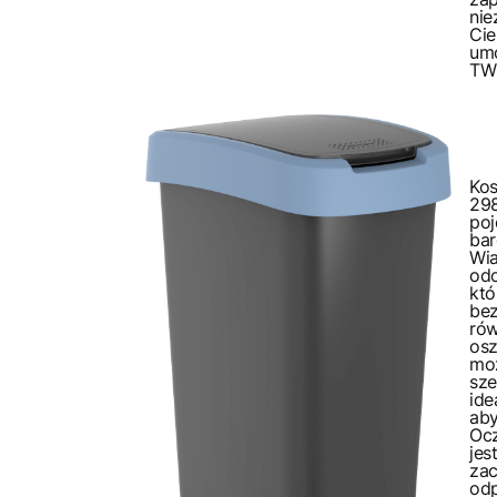
ni
Cie
umo
TW
Ko
298
po
ba
Wi
od
kt
bez
ró
os
mo
sz
ide
ab
Ocz
jes
za
odp