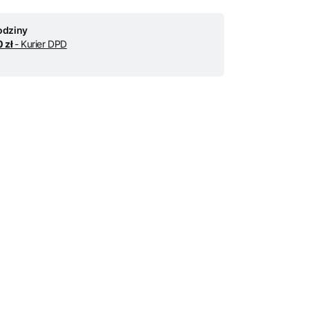
odziny
0 zł
- Kurier DPD