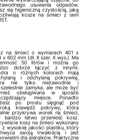
ezawodnego usuwania odpadów.
sz się higieniczną czystością, jaką
żliwiają kosze na śmieci z serii
IST.
sz na śmieci o wymiarach 401 x
 x 602 mm (dł. X szer. X wys.). Ma
jemność 50 litrów i można go
rdzo dobrze łączyć z innymi.
adra o różnych kolorach mają
chylaną i odchylaną pokrywkę,
óra nie tylko niezawodnie i
szelestnie zamyka, ale może być
wnież obsługiwana w sposób
zczędzający miejsce. Ponadto
żesz po prostu sięgnąć pod
eroką krawędź pokrywy, która
alnie przykrywa worek na śmieci,
y bardzo łatwo przenieść kosz.
ywiście kosz na śmieci wykonany
t z wysokiej jakości plastiku, który
chwyca swoją trwałością i jest
owiedni dla alergików. Praktyczne