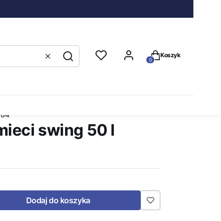
Produkty w koszyku
Koszyk
Wyczyść
Szukaj
764
ieci swing 50 l
Dodaj do koszyka