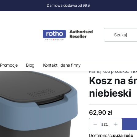
Darmowa dostawa od 99 zł
Kosz na śmieci swing 50 l niebieski
Promocje
Blog
Kontakt i dane firmy
|
Kod produktu:
19
Rotho
Kosz na śm
niebieski
Cena
62,90 zł
szt.
Dostępność:
duża ilość