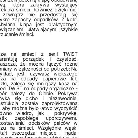
stwą, która zakrywa wystający
ek na śmieci. Również dzięki niej
 zewnątrz nie przedostają się
zykre zapachy odpadków. Z kolei
chylana klapa jest praktycznym
związaniem ułatwiającym szybkie
zucanie śmieci.
sze na śmieci z serii TWIST
arantują porządek i czystość,
łaszcza, że można łączyć różne
miary w zależności od potrzeb: Na
zykład, jeśli używasz większego
sza na odpady papierowe lub
zki, zaleca się mniejszy kosz na
eci TWIST na odpady organiczne -
bór należy do Ciebie. Pokrywa
myka się cicho i niezawodnie.
strukcja została zaprojektowana
, aby można było łatwo wyczyścić
równo wiadro, jak i pokrywkę.
astik zapobiega uporczywemu
zostawianiu odcisków palców w
szu na śmieci. Względnie wąski
ztałt oszczędza miejsce i nadal
ewnia wystarczającą objętość do