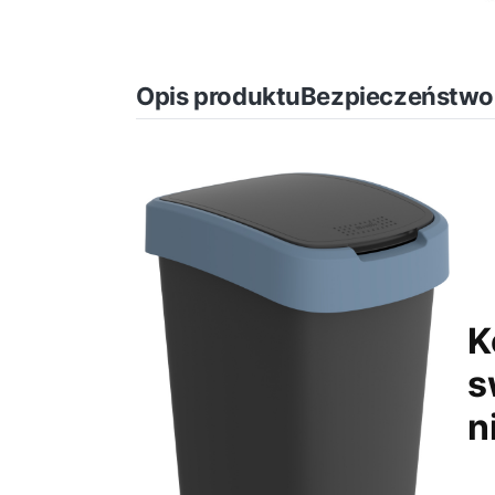
Opis produktu
Bezpieczeństwo
K
s
n