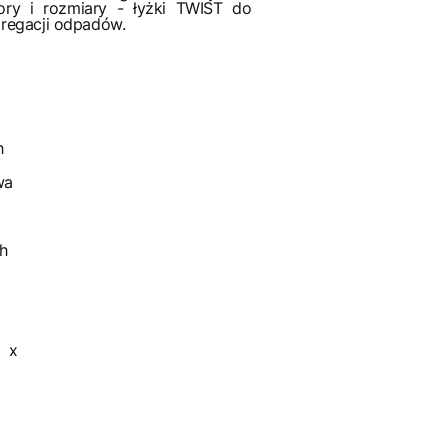
ory i rozmiary - łyżki TWIST do
regacji odpadów.
h
wa
ch
1 x