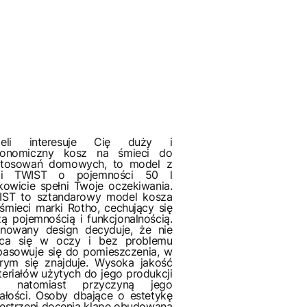
żeli interesuje Cię duży i
gonomiczny kosz na śmieci do
stosowań domowych, to model z
rii TWIST o pojemności 50 l
kowicie spełni Twoje oczekiwania.
IST to sztandarowy model kosza
śmieci marki Rotho, cechujący się
ą pojemnością i funkcjonalnością.
onowany design decyduje, że nie
uca się w oczy i bez problemu
asowuje się do pomieszczenia, w
rym się znajduje. Wysoka jakość
eriałów użytych do jego produkcji
st natomiast przyczyną jego
ałości. Osoby dbające o estetykę
estrzeni docenią klapę obudowaną