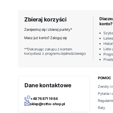
Zbieraj korzyści
Dlacze
konto?
Zarejestruj się i zbieraj punkty*
Szybs
Masz już konto? Zaloguj się
Łatwe
Histo
Lista
**Dokonując zakupu z kontem
korzystasz z programu lojalnościowego
Progr
Prost
Linki
POMOC
Dane kontaktowe
Zwroty i 
Pytania i
+48 76 871 19 84
Regulami
sklep@rotho-shop.pl
Raty