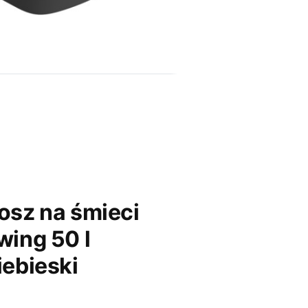
osz na śmieci
wing 50 l
iebieski