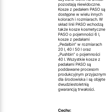
pozostają niewidoczne.
Kosze z pedałem PASO są
dostępne w wielu innych
kolorach i rozmiarach. W
skład linii PASO wchodzą
także kosze kosmetyczne
PASO o pojemności 6 l,
kosze z pedałami
„Pedalbin” w rozmiarach
20 l, 40 l 50 l oraz
„Pushbin” o pojemności
40 l. Wszystkie kosze z
pedałami PASO są
poddawane procesom
produkcyjnym przyjaznym
dla środowiska i są objęte
dwudziestoletnią
gwarancją trwałości.
Cechy: