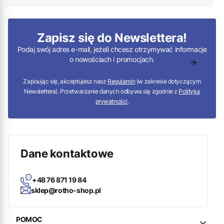
Zapisz się do Newslettera!
Podaj swój adres e-mail, jeżeli chcesz otrzymywać informacje
o nowościach i promocjach.
Zapisując się, akceptujesz nasz
Regulamin
(w zakresie dotyczącym
Newslettera). Przetwarzanie danych odbywa się zgodnie z
Polityką
prywatności
.
Dane kontaktowe
+48 76 871 19 84
sklep@rotho-shop.pl
Linki w stopce
POMOC