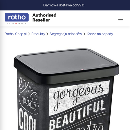
Darmowa dostawa od 99 zł
Rotho-Shop.pl
Produkty
Segregacja odpadów
Kosze na odpady