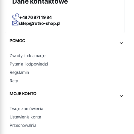
Dane kontaktowe
+48 76 871 19 84
sklep@rotho-shop.pl
Linki w stopce
POMOC
Zwroty i reklamacje
Pytania i odpowiedzi
Regulamin
Raty
MOJE KONTO
Twoje zamówienia
Ustawienia konta
Przechowalnia