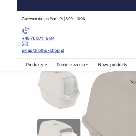
Zadzwoń do nas: Pon - Pt | 8:00 - 16:00
+48 76 871 19 84
sklep@rotho-shop.pl
Rotho-Shop.pl
Produkty
Akcesoria dla zwierząt domowych
Kuwe
Produkty
Pomieszczenia
Nowe produkty