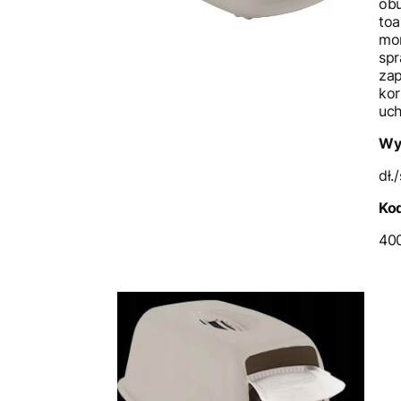
obu
toa
mon
spr
za
kor
uch
Wy
dł.
Kod
40