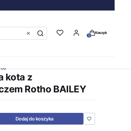
Produkty w koszyku
Koszyk
Wyczyść
Szukaj
706
a kota z
czem Rotho BAILEY
Dodaj do koszyka