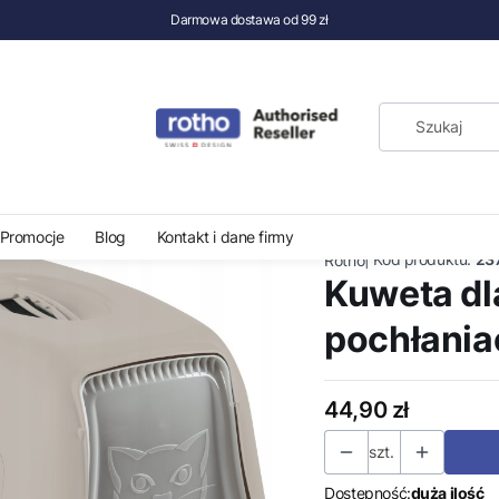
Darmowa dostawa od 99 zł
ty dla kotów
Kuweta dla kota z pochłaniaczem Rotho BAILEY
Promocje
Blog
Kontakt i dane firmy
|
Kod produktu:
23
Rotho
Kuweta dl
pochłania
Cena
44,90 zł
szt.
Dostępność:
duża ilość