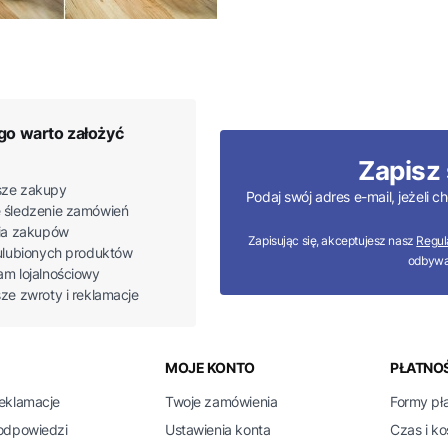
go warto założyć
Zapisz 
ze zakupy
Podaj swój adres e-mail, jeżeli
 śledzenie zamówień
ria zakupów
Zapisując się, akceptujesz nasz
Regul
 ulubionych produktów
odbywa
am lojalnościowy
sze zwroty i reklamacje
 w stopce
MOJE KONTO
PŁATNOŚ
reklamacje
Twoje zamówienia
Formy pł
 odpowiedzi
Ustawienia konta
Czas i k