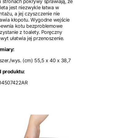
 stronach pokrywy sprawiają, że
leta jest niezwykle łatwa w
tażu, a jej czyszczenie nie
awia kłopotu. Wygodne wejście
pewnia kotu bezproblemowe
zystanie z toalety. Poręczny
wyt ułatwia jej przenoszenie.
miary:
/szer./wys. (cm) 55,5 x 40 x 38,7
 produktu:
04507422AR