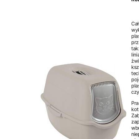
Cał
wyk
pla
pr
tak
lin
żwi
ksz
tec
poj
pla
czy
Pra
kot
Za
zap
wbu
nie