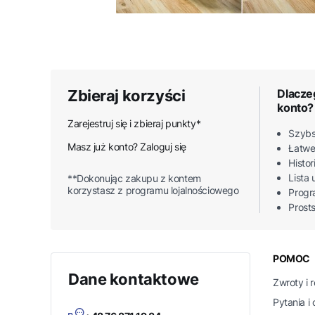
Zbieraj korzyści
Dlacze
konto?
Zarejestruj się i zbieraj punkty*
Szybs
Masz już konto? Zaloguj się
Łatwe
Histo
Lista
**Dokonując zakupu z kontem
korzystasz z programu lojalnościowego
Progr
Prost
Linki
POMOC
Dane kontaktowe
Zwroty i 
Pytania i