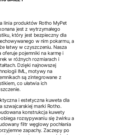
a linia produktów Rotho MyPet
onana jest z wytrzymałego
stiku, który jest bezpieczny dla
zechowywanego w nim pokarmu, a
że łatwy w czyszczeniu. Nasza
ia oferuje pojemniki na karmę i
rek w różnych rozmiarach i
tałtach. Dzięki najnowszej
hnologii IML, motywy na
emnikach są zintegrowane z
stikiem, co ułatwia ich
szczenie.
ktyczna i estetyczna kuweta dla
a szwajcarskiej marki Rotho.
budowana konstrukcja kuwety
obiega rozsypywaniu się żwirku a
dowany filtr węglowy pochłania
przyjemne zapachy. Zaczepy po