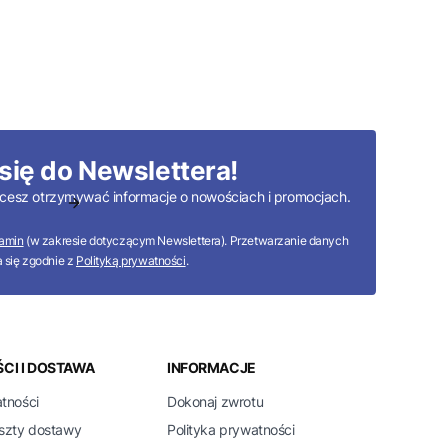
się do Newslettera!
 chcesz otrzymywać informacje o nowościach i promocjach.
amin
(w zakresie dotyczącym Newslettera). Przetwarzanie danych
 się zgodnie z
Polityką prywatności
.
CI I DOSTAWA
INFORMACJE
atności
Dokonaj zwrotu
oszty dostawy
Polityka prywatności