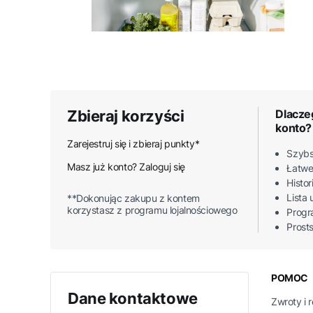
Zbieraj korzyści
Dlacze
konto?
Zarejestruj się i zbieraj punkty*
Szybs
Masz już konto? Zaloguj się
Łatwe
Histo
Lista
**Dokonując zakupu z kontem
korzystasz z programu lojalnościowego
Progr
Prost
Linki
POMOC
Dane kontaktowe
Zwroty i 