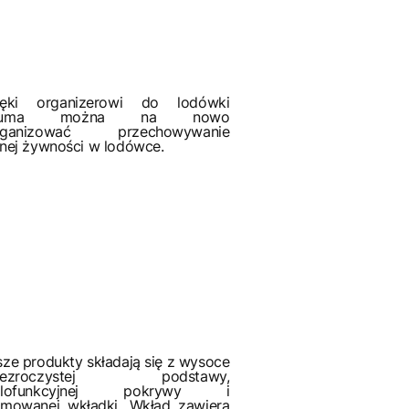
ięki organizerowi do lodówki
auma można na nowo
rganizować przechowywanie
nej żywności w lodówce.
ze produkty składają się z wysoce
zezroczystej podstawy,
elofunkcyjnej pokrywy i
jmowanej wkładki. Wkład zawiera