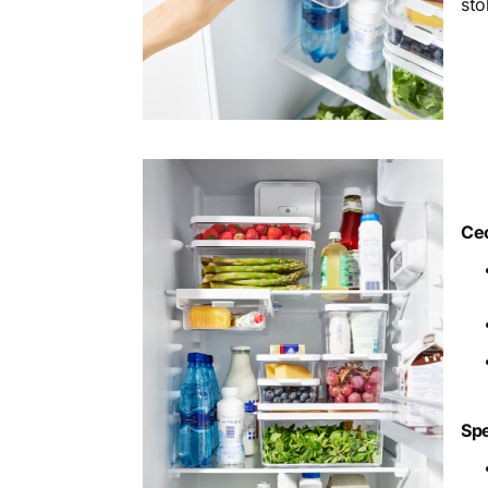
sto
Ce
Spe