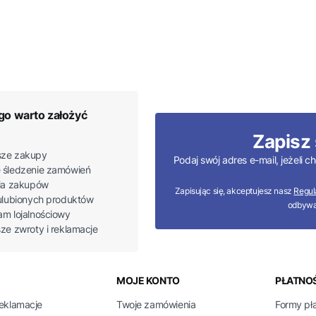
go warto założyć
Zapisz 
ze zakupy
Podaj swój adres e-mail, jeżeli
 śledzenie zamówień
ria zakupów
Zapisując się, akceptujesz nasz
Regul
 ulubionych produktów
odbywa
am lojalnościowy
sze zwroty i reklamacje
 w stopce
MOJE KONTO
PŁATNOŚ
reklamacje
Twoje zamówienia
Formy pł