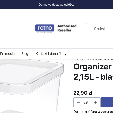
Darmowa dostawa od 99 zł
ki CAUMA 2,15L - biały
Promocje
Blog
Kontakt i dane firmy
|
Kod produktu:
25
Rotho
Organize
2,15L - bia
Cena
22,90 zł
szt.
Dostępność:
na wyczerp