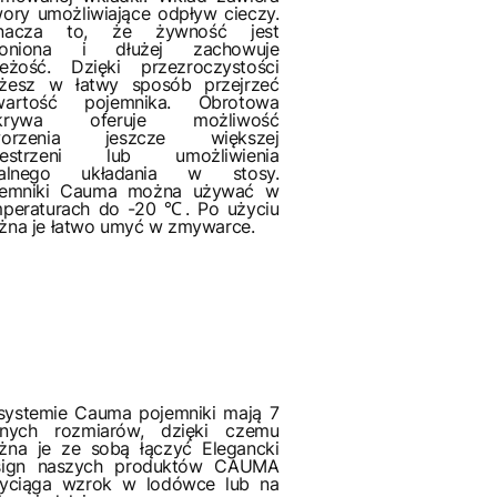
ory umożliwiające odpływ cieczy.
nacza to, że żywność jest
roniona i dłużej zachowuje
ieżość. Dzięki przezroczystości
żesz w łatwy sposób przejrzeć
wartość pojemnika. Obrotowa
krywa oferuje możliwość
worzenia jeszcze większej
zestrzeni lub umożliwienia
ealnego układania w stosy.
jemniki Cauma można używać w
mperaturach do -20 ℃. Po użyciu
na je łatwo umyć w zmywarce.
systemie Cauma pojemniki mają 7
żnych rozmiarów, dzięki czemu
żna je ze sobą łączyć Elegancki
sign naszych produktów CAUMA
zyciąga wzrok w lodówce lub na