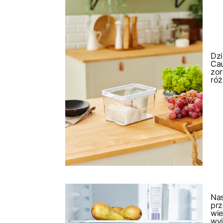
Dz
C
zo
róż
Nas
pr
wi
wy