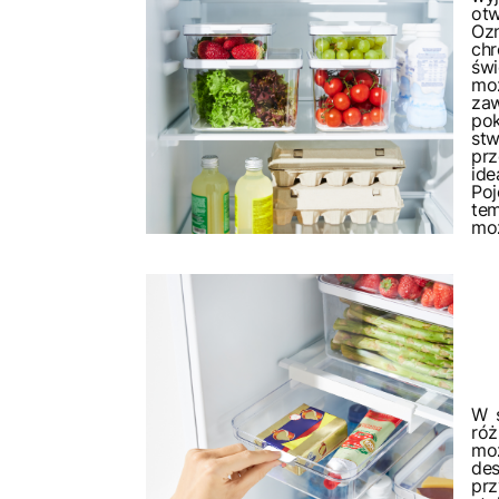
otw
Oz
ch
św
mo
za
po
st
pr
id
Po
te
moż
W 
ró
mo
de
pr