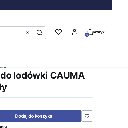
Produkty w koszyku
Koszyk
Wyczyść
Szukaj
368
r do lodówki CAUMA
ły
Dodaj do koszyka
aniu