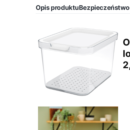
Opis produktu
Bezpieczeństwo
O
l
2