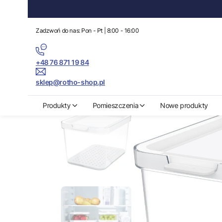
Zadzwoń do nas: Pon - Pt | 8:00 - 16:00
+48 76 871 19 84
sklep@rotho-shop.pl
Rotho-Shop.pl
Produkty
Organizacja kuchni
Organizer do lodów
Produkty
Pomieszczenia
Nowe produkty