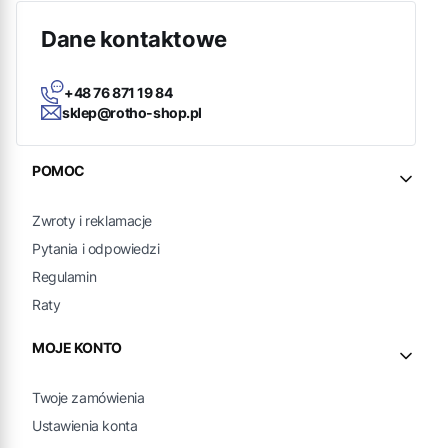
Dane kontaktowe
+48 76 871 19 84
sklep@rotho-shop.pl
Linki w stopce
POMOC
Zwroty i reklamacje
Pytania i odpowiedzi
Regulamin
Raty
MOJE KONTO
Twoje zamówienia
Ustawienia konta