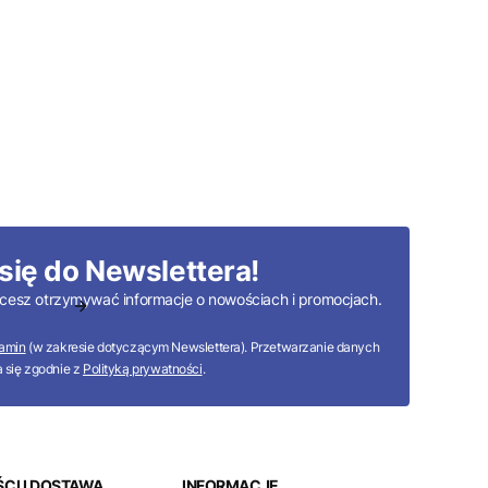
się do Newslettera!
 chcesz otrzymywać informacje o nowościach i promocjach.
amin
(w zakresie dotyczącym Newslettera). Przetwarzanie danych
 się zgodnie z
Polityką prywatności
.
CI I DOSTAWA
INFORMACJE