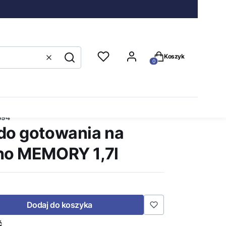
Produkty w koszyku
Koszyk
Wyczyść
Szukaj
594
do gotowania na
ho MEMORY 1,7l
Dodaj do koszyka
ć