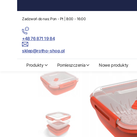
Zadzwoń do nas: Pon - Pt | 8:00 - 16:00
+48 76 871 19 84
sklep@rotho-shop.pl
Rotho-Shop.pl
Produkty
Organizacja kuchni
Gotowanie i piecze
Produkty
Pomieszczenia
Nowe produkty