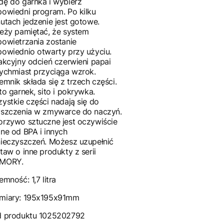
ę do garnka i wybierz
owiedni program. Po kilku
utach jedzenie jest gotowe.
eży pamiętać, że system
owietrzania zostanie
owiednio otwarty przy użyciu.
akcyjny odcień czerwieni papai
ychmiast przyciąga wzrok.
emnik składa się z trzech części.
to garnek, sito i pokrywka.
ystkie części nadają się do
yszczenia w zmywarce do naczyń.
rzywo sztuczne jest oczywiście
ne od BPA i innych
ieczyszczeń. Możesz uzupełnić
taw o inne produkty z serii
MORY.
emność: 1,7 litra
miary: 195x195x91mm
d produktu 1025202792