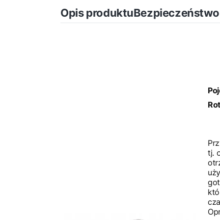
Opis produktu
Bezpieczeństwo
Poj
Ro
Prz
tj.
otr
uży
got
któ
cza
Opr