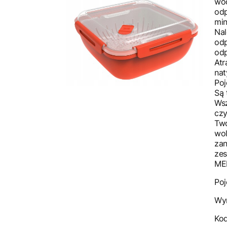
wod
odp
min
Nal
odp
odp
Atr
nat
Poj
Są 
Wsz
cz
Two
wol
zan
zes
ME
Poj
Wy
Ko