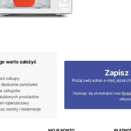
go warto założyć
Zapisz 
ze zakupy
Podaj swój adres e-mail, jeżeli
 śledzenie zamówień
ria zakupów
Zapisując się, akceptujesz nasz
Regul
 ulubionych produktów
odbywa
am lojalnościowy
sze zwroty i reklamacje
MOJE KONTO
PŁATNOŚ