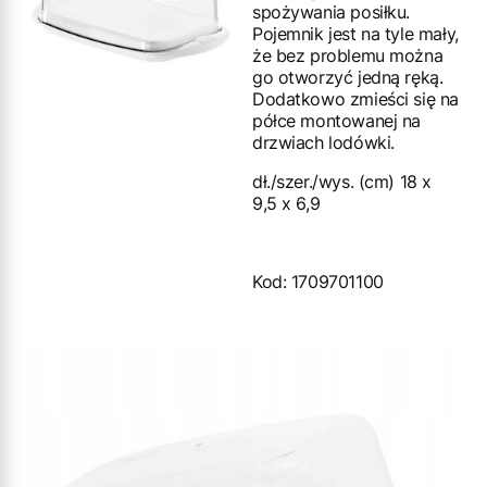
spożywania posiłku.
Pojemnik jest na tyle mały,
że bez problemu można
go otworzyć jedną ręką.
Dodatkowo zmieści się na
półce montowanej na
drzwiach lodówki.
dł./szer./wys. (cm) 18 x
9,5 x 6,9
Kod: 1709701100