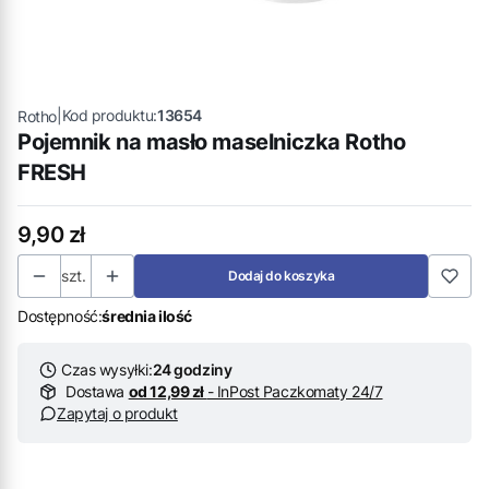
|
Kod produktu:
13654
Rotho
Pojemnik na masło maselniczka Rotho
FRESH
Cena
9,90 zł
szt.
Dodaj do koszyka
Dostępność:
średnia ilość
Czas wysyłki:
24 godziny
Dostawa
od 12,99 zł
- InPost Paczkomaty 24/7
Zapytaj o produkt