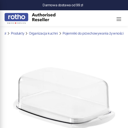
Darmowa dostawa od 99 zł
p.pl
Produkty
Organizacja kuchni
Pojemniki do przechowywania żywności