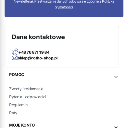
Newslettera). Przetwarzanie danych odbywa się zgodnie z
Polityką
prywatności
.
Dane kontaktowe
+48 76 871 19 84
sklep@rotho-shop.pl
Linki w stopce
POMOC
Zwroty i reklamacje
Pytania i odpowiedzi
Regulamin
Raty
MOJE KONTO