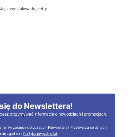
taj z wyszukiwarki, żeby
się do Newslettera!
 chcesz otrzymywać informacje o nowościach i promocjach.
amin
(w zakresie dotyczącym Newslettera). Przetwarzanie danych
 się zgodnie z
Polityką prywatności
.