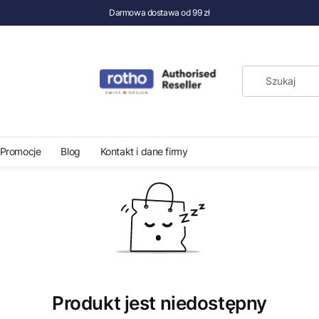
Darmowa dostawa od 99 zł
wania
Pojemnik na odzież buty Rotho Arco 5l
Promocje
Blog
Kontakt i dane firmy
Produkt jest niedostępny