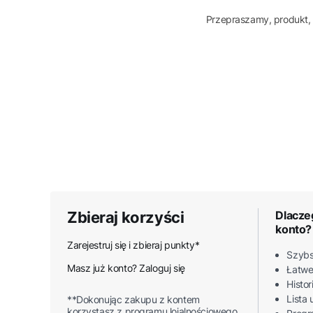
Przepraszamy, produkt, 
Zbieraj korzyści
Dlacze
konto?
Zarejestruj się i zbieraj punkty*
Szybs
Masz już konto? Zaloguj się
Łatwe
Histo
Lista
**Dokonując zakupu z kontem
korzystasz z programu lojalnościowego