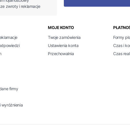
am lojalnościowy
sze zwroty i reklamacje
 w stopce
MOJE KONTO
PŁATNOŚ
reklamacje
Twoje zamówienia
Formy pł
 odpowiedzi
Ustawienia konta
Czas i k
n
Przechowalnia
Czas real
 dane firmy
 wyróżnienia