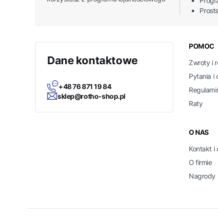
Progr
Prost
Linki
POMOC
Dane kontaktowe
Zwroty i 
Pytania i
+48 76 871 19 84
Regulami
sklep@rotho-shop.pl
Raty
O NAS
Kontakt i
O firmie
Nagrody i