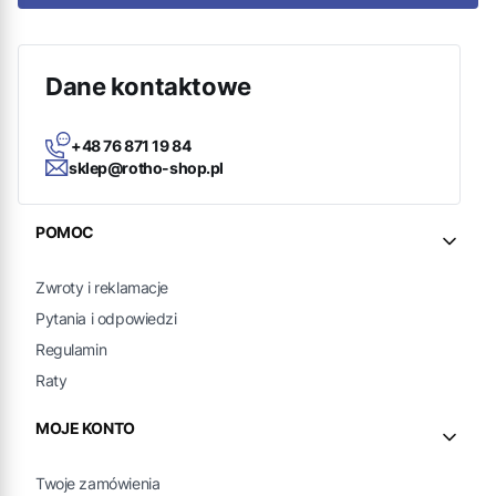
Dane kontaktowe
+48 76 871 19 84
sklep@rotho-shop.pl
Linki w stopce
POMOC
Zwroty i reklamacje
Pytania i odpowiedzi
Regulamin
Raty
MOJE KONTO
Twoje zamówienia