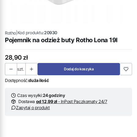
|
Kod produktu:
20930
Rotho
Pojemnik na odzież buty Rotho Lona 19l
Cena
28,90 zł
szt.
Dodaj do koszyka
Dostępność:
duża ilość
Czas wysyłki:
24 godziny
Dostawa
od 12,99 zł
- InPost Paczkomaty 24/7
Zapytaj o produkt