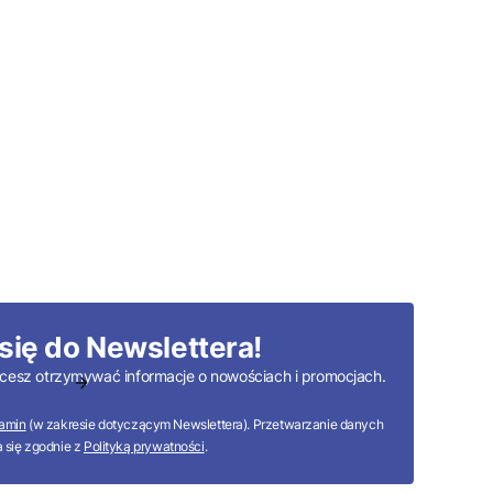
się do Newslettera!
 chcesz otrzymywać informacje o nowościach i promocjach.
amin
(w zakresie dotyczącym Newslettera). Przetwarzanie danych
 się zgodnie z
Polityką prywatności
.