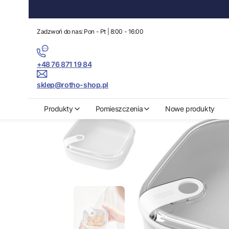
Zadzwoń do nas: Pon - Pt | 8:00 - 16:00
+48 76 871 19 84
sklep@rotho-shop.pl
Rotho-Shop.pl
Produkty
Organizacja kuchni
Pojemniki do prze
Produkty
Pomieszczenia
Nowe produkty