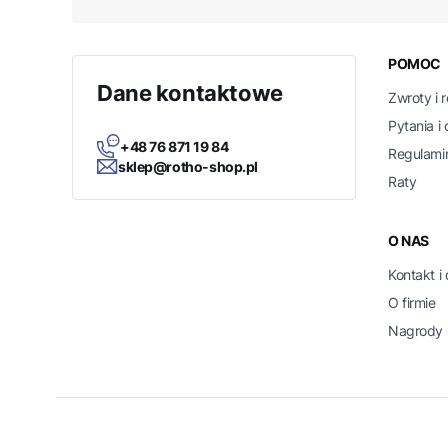
Linki
POMOC
Dane kontaktowe
Zwroty i 
Pytania i
+48 76 871 19 84
Regulami
sklep@rotho-shop.pl
Raty
O NAS
Kontakt i
O firmie
Nagrody i