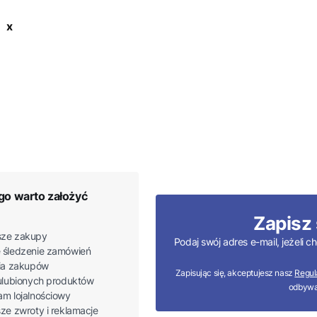
 x
go warto założyć
Zapisz 
ze zakupy
Podaj swój adres e-mail, jeżeli
 śledzenie zamówień
ria zakupów
Zapisując się, akceptujesz nasz
Regul
 ulubionych produktów
odbywa
am lojalnościowy
sze zwroty i reklamacje