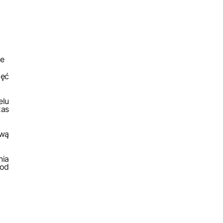
ce
ięć
elu
as
twą
ia
od