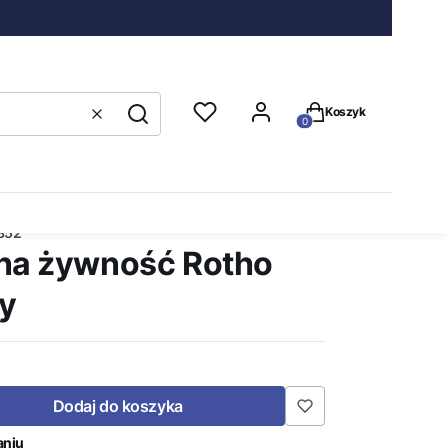
Produkty w koszyku
Koszyk
Wyczyść
Szukaj
ały
352
na żywność Rotho
ły
Dodaj do koszyka
aniu