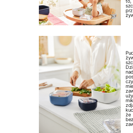
to
szc
prz
żyw
Pu
żyw
sz
Dzi
na
pos
cz
mie
za
uż
mi
zdj
kuc
że
be
zaw