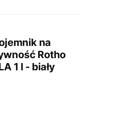
ojemnik na
ywność Rotho
LA 1 l - biały