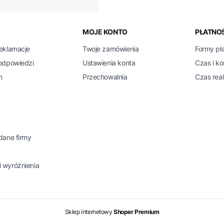
 w stopce
MOJE KONTO
PŁATNOŚ
reklamacje
Twoje zamówienia
Formy pł
 odpowiedzi
Ustawienia konta
Czas i k
n
Przechowalnia
Czas real
 dane firmy
 wyróżnienia
Sklep internetowy
Shoper Premium