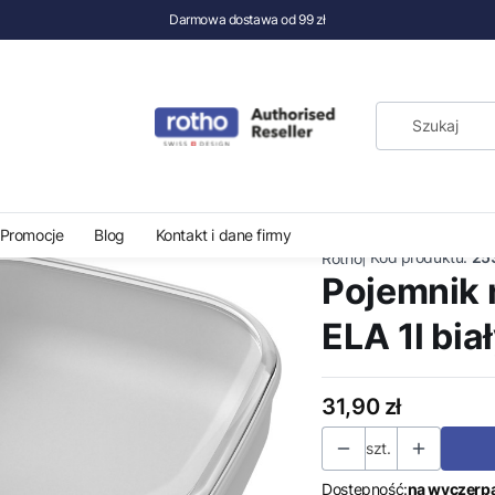
Darmowa dostawa od 99 zł
chowywania żywności
Pojemniki plastikowe
Pojemnik na żywność Rotho ELA 1l bi
Promocje
Blog
Kontakt i dane firmy
|
Kod produktu:
25
Rotho
Pojemnik 
ELA 1l bia
Cena
31,90 zł
szt.
Dostępność:
na wyczerp