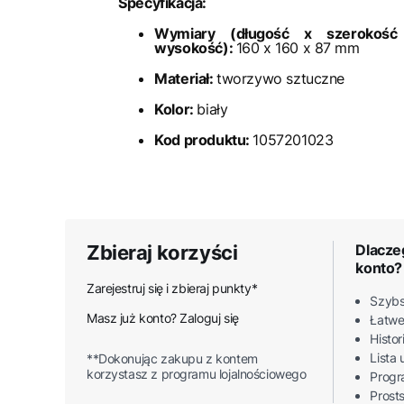
Specyfikacja:
Wymiary (długość x szerokość
wysokość):
160 x 160 x 87 mm
Materiał:
tworzywo sztuczne
Kolor:
biały
Kod produktu:
1057201023
Zbieraj korzyści
Dlacze
konto?
Zarejestruj się i zbieraj punkty*
Szybs
Masz już konto? Zaloguj się
Łatwe
Histo
Lista
**Dokonując zakupu z kontem
korzystasz z programu lojalnościowego
Progr
Prost