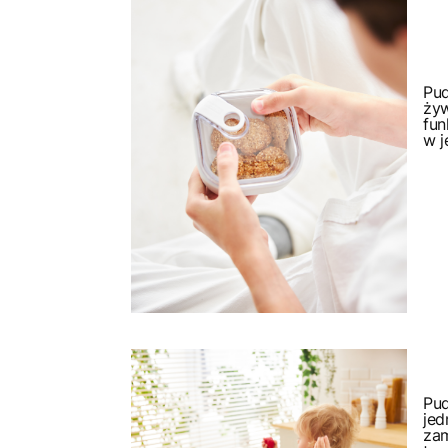
Pu
ży
fun
w j
Pu
je
zam