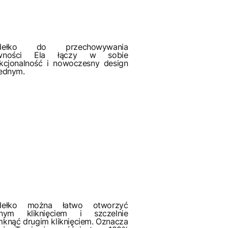
dełko do przechowywania
wności Ela łączy w sobie
kcjonalność i nowoczesny design
ednym.
dełko można łatwo otworzyć
dnym kliknięciem i szczelnie
knąć drugim kliknięciem. Oznacza