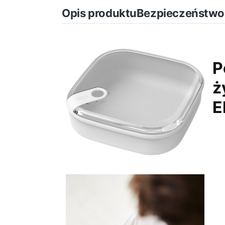
Opis produktu
Bezpieczeństwo
P
ż
E