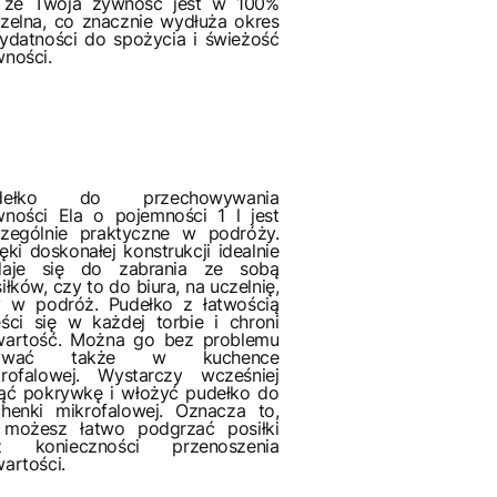
, że Twoja żywność jest w 100%
zelna, co znacznie wydłuża okres
ydatności do spożycia i świeżość
ności.
dełko do przechowywania
ności Ela o pojemności 1 l jest
czególnie praktyczne w podróży.
ęki doskonałej konstrukcji idealnie
daje się do zabrania ze sobą
iłków, czy to do biura, na uczelnię,
y w podróż. Pudełko z łatwością
ści się w każdej torbie i chroni
wartość. Można go bez problemu
ywać także w kuchence
krofalowej. Wystarczy wcześniej
ąć pokrywkę i włożyć pudełko do
henki mikrofalowej. Oznacza to,
 możesz łatwo podgrzać posiłki
z konieczności przenoszenia
artości.