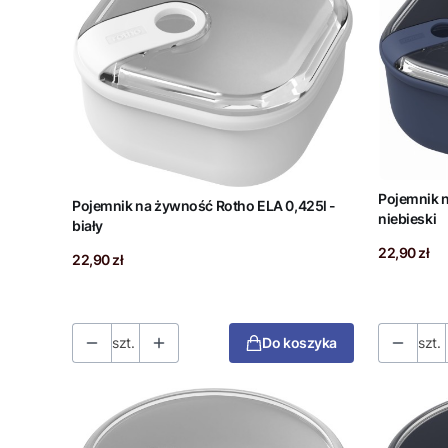
Pojemnik 
Pojemnik na żywność Rotho ELA 0,425l -
niebieski
biały
Cena
22,90 zł
Cena
22,90 zł
szt.
Do koszyka
szt.