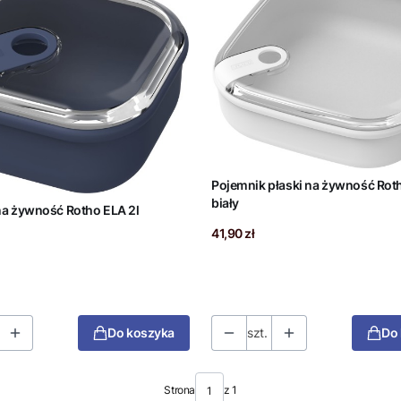
Pojemnik płaski na żywność Roth
biały
na żywność Rotho ELA 2l
Cena
41,90 zł
Do koszyka
szt.
Do
Strona
z 1