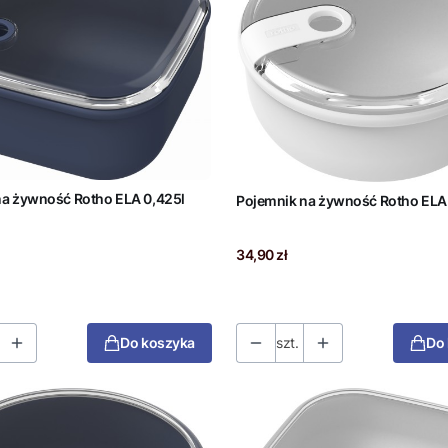
na żywność Rotho ELA 0,425l
Pojemnik na żywność Rotho ELA 0
Cena
34,90 zł
Do koszyka
szt.
Do