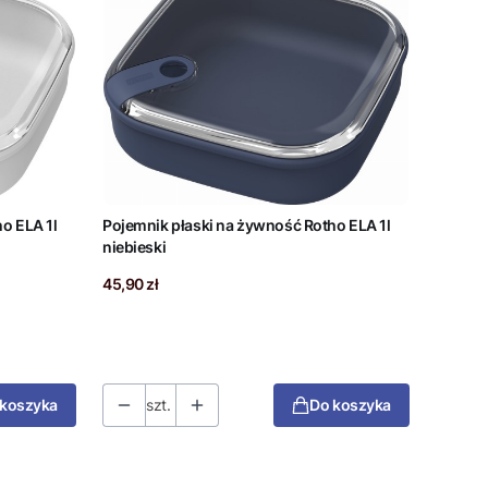
o ELA 1l
Pojemnik płaski na żywność Rotho ELA 1l
niebieski
Cena
45,90 zł
 koszyka
szt.
Do koszyka