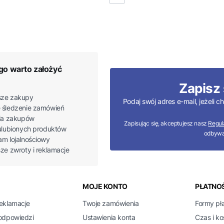
go warto założyć
Zapisz 
ze zakupy
Podaj swój adres e-mail, jeżeli
 śledzenie zamówień
ria zakupów
Zapisując się, akceptujesz nasz
Regul
 ulubionych produktów
odbywa
am lojalnościowy
sze zwroty i reklamacje
 w stopce
MOJE KONTO
PŁATNOŚ
reklamacje
Twoje zamówienia
Formy pł
 odpowiedzi
Ustawienia konta
Czas i k