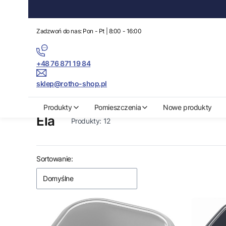
Zadzwoń do nas: Pon - Pt | 8:00 - 16:00
+48 76 871 19 84
sklep@rotho-shop.pl
Rotho-Shop.pl
Ela
Produkty
Pomieszczenia
Nowe produkty
Ela
Produkty:
12
Lista produktów
Sortowanie:
Domyślne