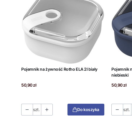
Pojemnik na żywność Rotho ELA 2l biały
Pojemnik 
niebieski
Cena
Cena
50,90 zł
50,90 zł
szt.
Do koszyka
szt.