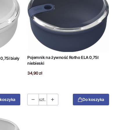
Pojemnik na żywność Rotho ELA 0,75l
,75l biały
niebieski
Cena
34,90 zł
 koszyka
szt.
Do koszyka