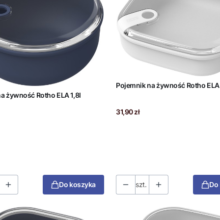
Pojemnik na żywność Rotho ELA 1
a żywność Rotho ELA 1,8l
Cena
31,90 zł
Do koszyka
szt.
Do