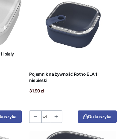
l biały
Pojemnik na żywność Rotho ELA 1l
niebieski
Cena
31,90 zł
 koszyka
szt.
Do koszyka