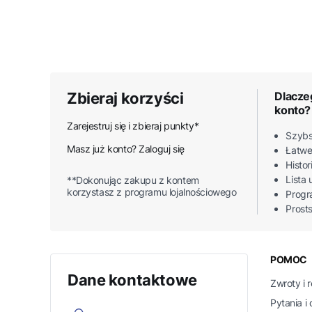
Zbieraj korzyści
Dlacze
konto?
Zarejestruj się i zbieraj punkty*
Szybs
Masz już konto? Zaloguj się
Łatwe
Histo
Lista
**Dokonując zakupu z kontem
korzystasz z programu lojalnościowego
Progr
Prost
Linki
POMOC
Dane kontaktowe
Zwroty i 
Pytania i