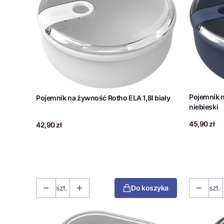
Pojemnik n
Pojemnik na żywność Rotho ELA 1,8l biały
niebieski
Cena
Cena
45,90 zł
42,90 zł
szt.
Do koszyka
szt.