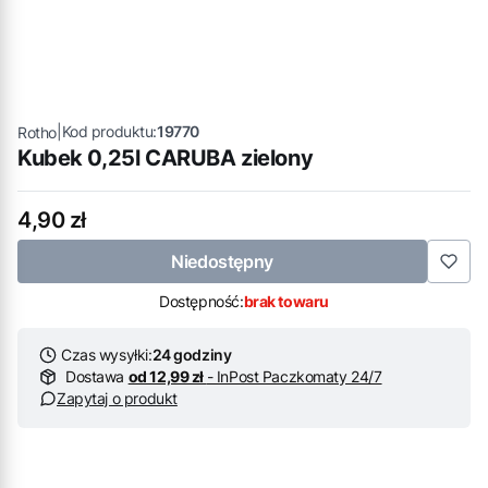
|
Kod produktu:
19770
Rotho
Kubek 0,25l CARUBA zielony
Cena
4,90 zł
Niedostępny
Dostępność:
brak towaru
Czas wysyłki:
24 godziny
Dostawa
od 12,99 zł
- InPost Paczkomaty 24/7
Zapytaj o produkt