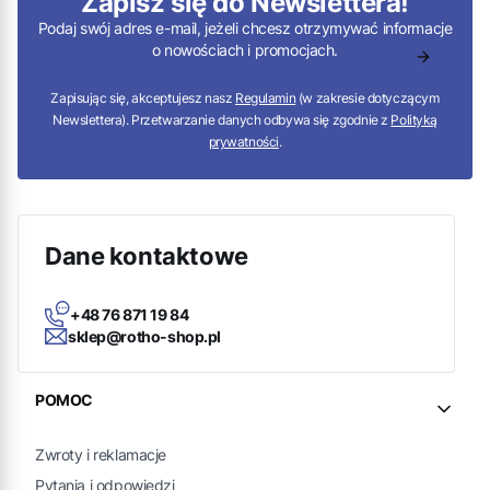
Zapisz się do Newslettera!
Podaj swój adres e-mail, jeżeli chcesz otrzymywać informacje
o nowościach i promocjach.
Zapisując się, akceptujesz nasz
Regulamin
(w zakresie dotyczącym
Newslettera). Przetwarzanie danych odbywa się zgodnie z
Polityką
prywatności
.
Dane kontaktowe
+48 76 871 19 84
sklep@rotho-shop.pl
Linki w stopce
POMOC
Zwroty i reklamacje
Pytania i odpowiedzi