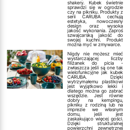
shakery. Kubek świetnie
sprawdzi się w ogrodzie
czy na pikniku. Produkty z
serii CARUBA cechują
estetyka, nowoczesny
design oraz wysoka
jakość wykonania. Zaproś
szwajcarską jakość do
swojej kuchni. Produkt
można myć w zmywarce.
Nigdy nie możesz mieć
wystarczającej liczby
filiżanek do picia -
zwłaszcza jeśli są one tak
wielofunkcyjne jak kubek
CARUBA. Dzięki
wytrzymałemu plastikowi
jest wyjątkowo lekki i
dlatego można go zabrać
wszędzie. Jest równie
dobry na kempingu,
pikniku z rodziną lub na
imprezie we własnym
domu, jeśli jest
zaskakująco więcej gości.
Dzięki strukturalnej
powierzchni zewnętrznej