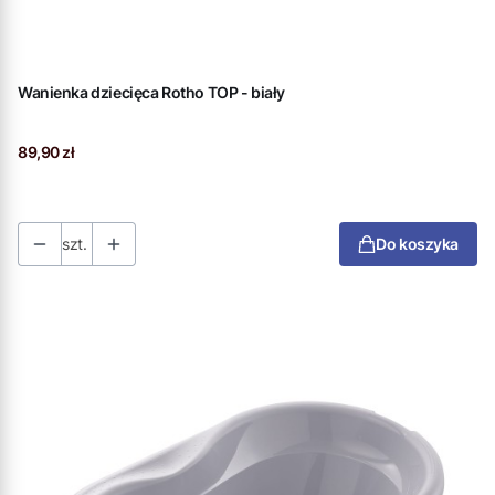
Wanienka dziecięca Rotho TOP - biały
Cena
89,90 zł
szt.
Do koszyka