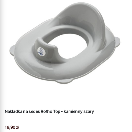
Nakładka na sedes Rotho Top - kamienny szary
Cena
19,90 zł