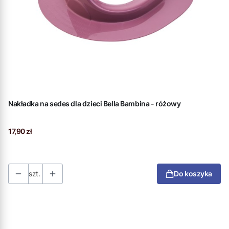
Nakładka na sedes dla dzieci Bella Bambina - różowy
Cena
17,90 zł
szt.
Do koszyka