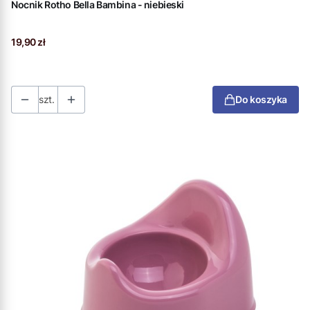
Nocnik Rotho Bella Bambina - niebieski
Cena
19,90 zł
szt.
Do koszyka