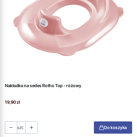
Nakładka na sedes Rotho Top - różowy
Cena
19,90 zł
szt.
Do koszyka