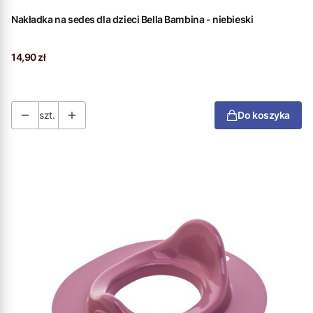
Nakładka na sedes dla dzieci Bella Bambina - niebieski
Cena
14,90 zł
szt.
Do koszyka