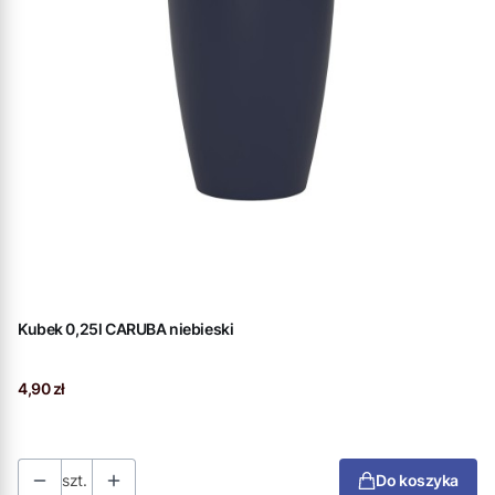
Kubek 0,25l CARUBA niebieski
Cena
4,90 zł
szt.
Do koszyka