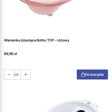
Wanienka dziecięca Rotho TOP - różowy
Cena
89,90 zł
szt.
Do koszyka