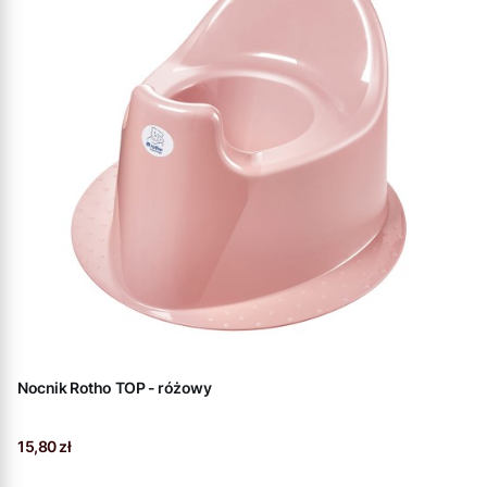
Nocnik Rotho TOP - różowy
Cena
15,80 zł