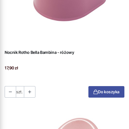
Nocnik Rotho Bella Bambina - różowy
Cena
17,90 zł
szt.
Do koszyka