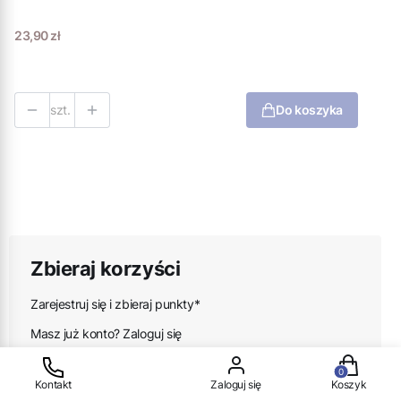
Cena
23,90 zł
szt.
Do koszyka
Zbieraj korzyści
Zarejestruj się i zbieraj punkty*
Masz już konto? Zaloguj się
Produkty w
**Dokonując zakupu z kontem korzystasz z programu
Kontakt
Zaloguj się
Koszyk
lojalnościowego