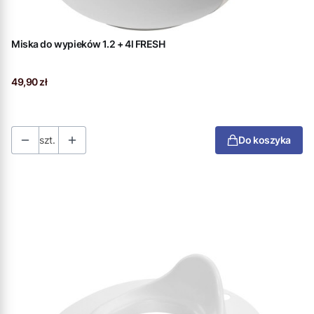
Miska do wypieków 1.2 + 4l FRESH
Cena
49,90 zł
szt.
Do koszyka