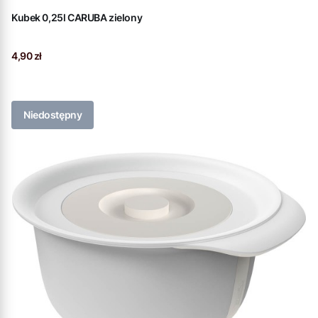
Kubek 0,25l CARUBA zielony
Cena
4,90 zł
Niedostępny