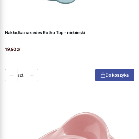
Nakładka na sedes Rotho Top - niebieski
Cena
19,90 zł
szt.
Do koszyka