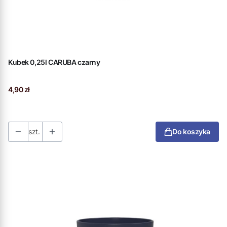
Kubek 0,25l CARUBA czarny
Cena
4,90 zł
szt.
Do koszyka