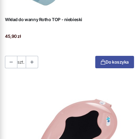
Wkład do wanny Rotho TOP - niebieski
Cena
45,90 zł
szt.
Do koszyka