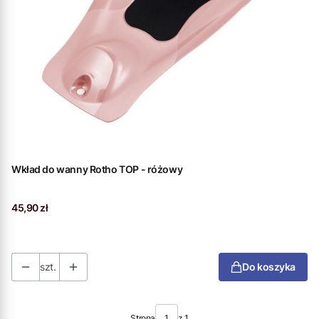
Wkład do wanny Rotho TOP - różowy
Cena
45,90 zł
szt.
Do koszyka
Strona
z 1