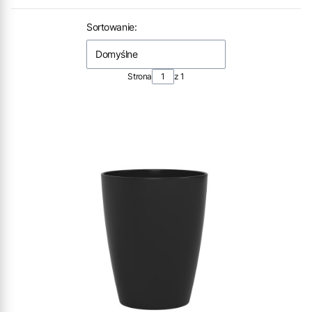
Koniec filtrów
Lista produktów
Sortowanie:
Domyślne
Strona
z 1