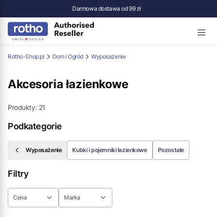
Darmowa dostawa od 99 zł
Rotho-Shop.pl
Dom i Ogród
Wyposażenie
Akcesoria łazienkowe
Produkty:
21
Podkategorie
Wyposażenie
Kubki i pojemniki łazienkowe
Pozostałe
Filtry
Cena
Marka