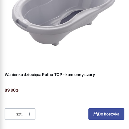
Wanienka dziecięca Rotho TOP - kamienny szary
Cena
89,90 zł
szt.
Do koszyka