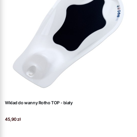
Wklad do wanny Rotho TOP - biały
Cena
45,90 zł