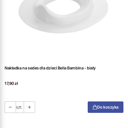
Nakładka na sedes dla dzieci Bella Bambina - biały
Cena
17,90 zł
szt.
Do koszyka