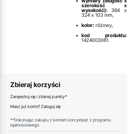
wymiary (długość x
szerokość x
wysokość):
364 x
324 x 103 mm,
kolor:
różowy,
kod produktu:
1424003061.
Zbieraj korzyści
Zarejestruj się i zbieraj punkty*
Masz już konto? Zaloguj się
**Dokonując zakupu z kontem korzystasz z programu
lojalnościowego