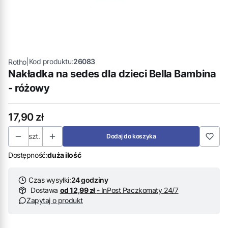
|
Kod produktu:
26083
Rotho
Nakładka na sedes dla dzieci Bella Bambina
- różowy
Cena
17,90 zł
szt.
Dodaj do koszyka
Dostępność:
duża ilość
Czas wysyłki:
24 godziny
Dostawa
od 12,99 zł
- InPost Paczkomaty 24/7
Zapytaj o produkt