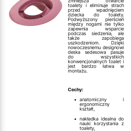
zmniejsza otwarcie
toalety i eliminuje strach
przed wpadnięciem
dziecka do toalety.
Podwyższony pierścień
między nogami nie tylko
zapewnia wsparcie
podczas siedzenia, ale
także zapobiega
uszkodzeniom. Dzięki
nowoczesnemu designowi
deska sedesowa pasuje
do wszystkich
konwencjonalnych toalet i
jest bardzo łatwa w
montażu.
Cechy:
anatomiczny i
ergonomiczny
kształt,
nakładka idealna do
nauki korzystania z
toalety,