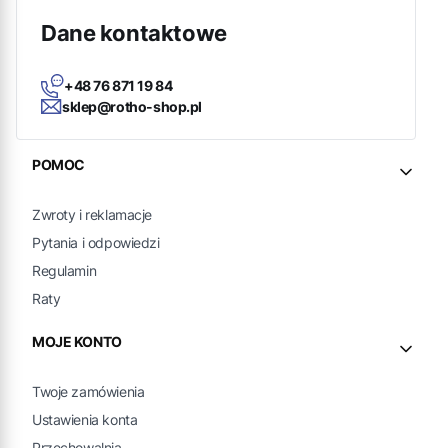
Dane kontaktowe
+48 76 871 19 84
sklep@rotho-shop.pl
Linki w stopce
POMOC
Zwroty i reklamacje
Pytania i odpowiedzi
Regulamin
Raty
MOJE KONTO
Twoje zamówienia
Ustawienia konta
Przechowalnia