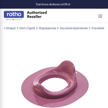
Darmowa dostawa od 99 zł
otho-Shop.pl
Dom i Ogród
Wyposażenie
Akcesoria łazienkowe
Pozostałe