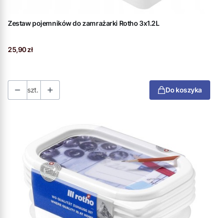
Zestaw pojemników do zamrażarki Rotho 3x1.2L
Cena
25,90 zł
szt.
Do koszyka