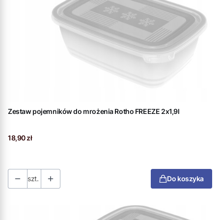
Zestaw pojemników do mrożenia Rotho FREEZE 2x1,9l
Cena
18,90 zł
szt.
Do koszyka