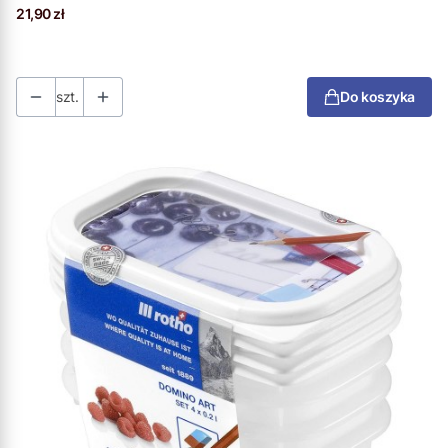
Cena
21,90 zł
szt.
Do koszyka