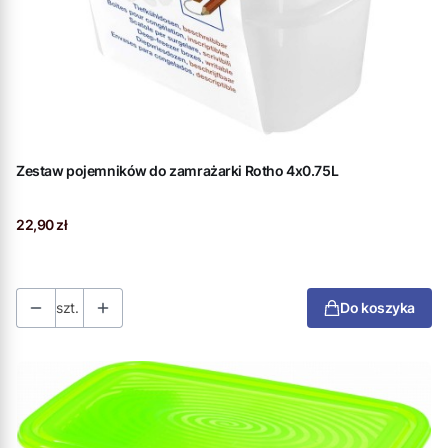
Zestaw pojemników do zamrażarki Rotho 4x0.75L
Cena
22,90 zł
szt.
Do koszyka