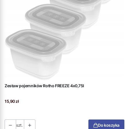
Zestaw pojemników Rotho FREEZE 4x0,75l
Cena
15,90 zł
szt.
Do koszyka