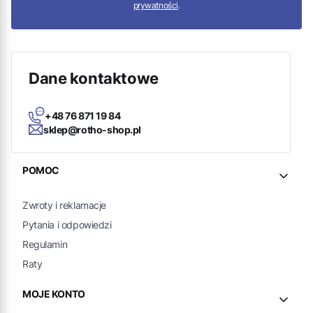
prywatności
.
Dane kontaktowe
+48 76 871 19 84
sklep@rotho-shop.pl
Linki w stopce
POMOC
Zwroty i reklamacje
Pytania i odpowiedzi
Regulamin
Raty
MOJE KONTO