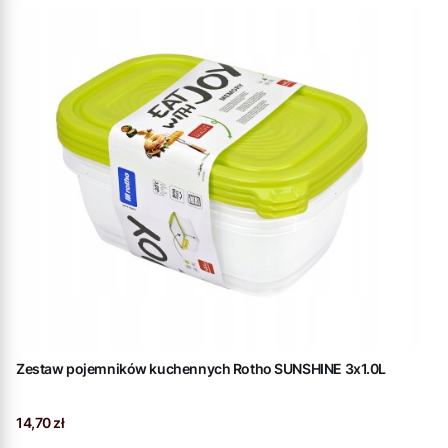
Zestaw pojemników kuchennych Rotho SUNSHINE 3x1.0L
Cena
14,70 zł