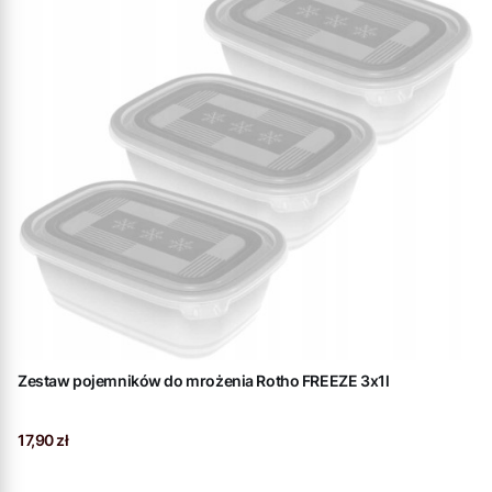
Zestaw pojemników do mrożenia Rotho FREEZE 3x1l
Cena
17,90 zł