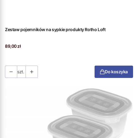
Zestaw pojemników na sypkie produkty Rotho Loft
Cena
89,00 zł
szt.
Do koszyka