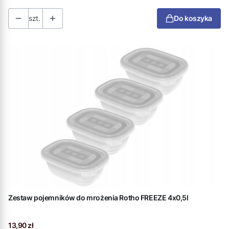
szt.
Do koszyka
Zestaw pojemników do mrożenia Rotho FREEZE 4x0,5l
Cena
13,90 zł