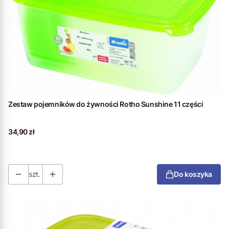
Zestaw pojemników do żywności Rotho Sunshine 11 części
Cena
34,90 zł
szt.
Do koszyka