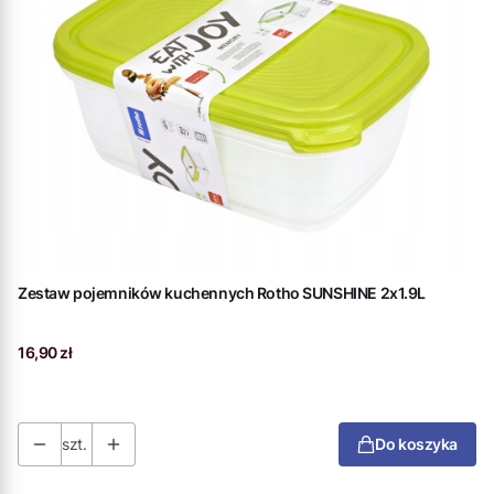
Zestaw pojemników kuchennych Rotho SUNSHINE 2x1.9L
Cena
16,90 zł
szt.
Do koszyka