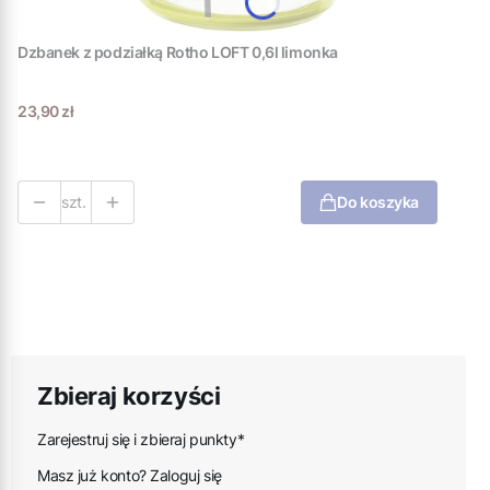
Dzbanek z podziałką Rotho LOFT 0,6l limonka
Cena
23,90 zł
szt.
Do koszyka
Zbieraj korzyści
Zarejestruj się i zbieraj punkty*
Masz już konto? Zaloguj się