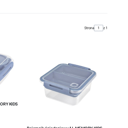
Strona
z 1
MORY KIDS