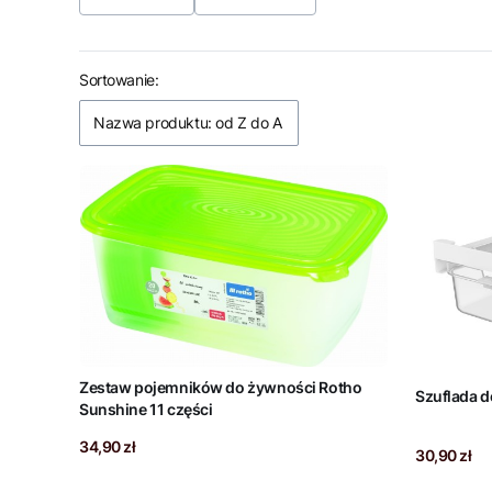
Koniec filtrów
Lista produktów
Sortowanie:
Nazwa produktu: od Z do A
Zestaw pojemników do żywności Rotho
Sunshine 11 części
Cena
34,90 zł
Cena
30,90 zł