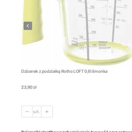
Dzbanek z podziałką Rotho LOFT 0,6l limonka
Cena
23,90 zł
szt.