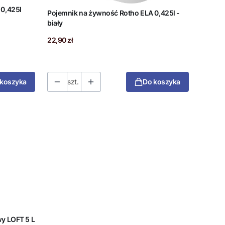
 0,425l
Pojemnik na żywność Rotho ELA 0,425l -
biały
Cena
22,90 zł
 koszyka
szt.
Do koszyka
y LOFT 5 L