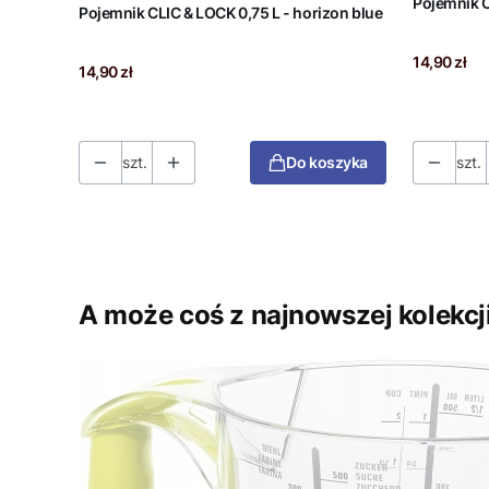
Pojemnik CLIC & LOCK 0,75 L - horizon blue
Cena
14,90 zł
Cena
14,90 zł
szt.
Do koszyka
szt.
A może coś z najnowszej kolekcj