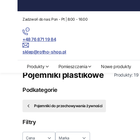
Zadzwoń do nas: Pon - Pt | 8:00 - 16:00
+48 76 871 19 84
sklep@rotho-shop.pl
Rotho-Shop.pl
Produkty
Organizacja kuchni
Pojemniki do prze
Produkty
Pomieszczenia
Nowe produkty
Pojemniki plastikowe
Produkty:
19
Podkategorie
Pojemniki do przechowywania żywności
Filtry
Cena
Marka