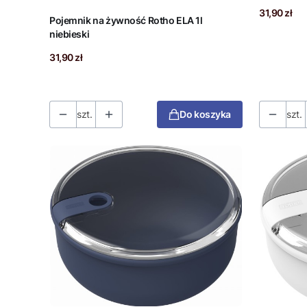
Cena
31,90 zł
Pojemnik na żywność Rotho ELA 1l
niebieski
Cena
31,90 zł
szt.
Do koszyka
szt.