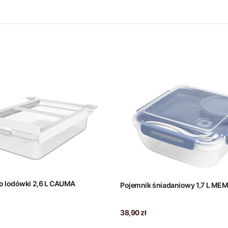
Szuflada do lodówki 2,6 L CAUMA
Pojemnik śniadaniowy 1,7 L ME
Cena
38,90 zł