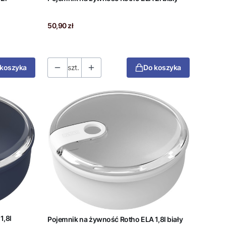
Cena
50,90 zł
 koszyka
szt.
Do koszyka
1,8l
Pojemnik na żywność Rotho ELA 1,8l biały