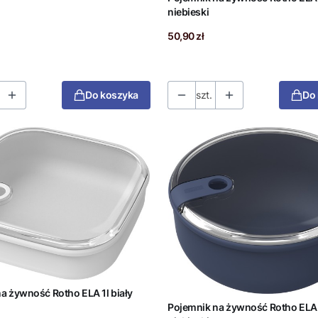
niebieski
Cena
50,90 zł
Do koszyka
szt.
Do
a żywność Rotho ELA 1l biały
Pojemnik na żywność Rotho ELA 