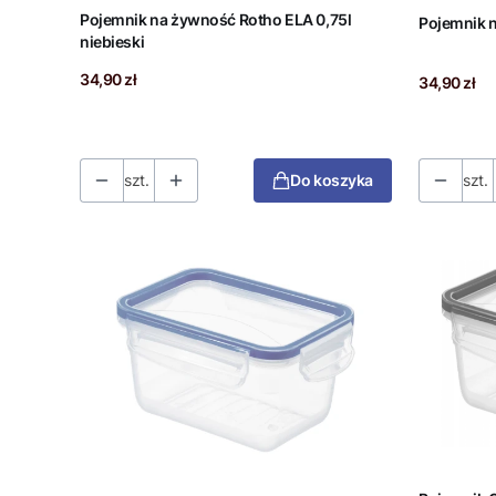
Pojemnik na żywność Rotho ELA 0,75l
Pojemnik n
niebieski
Cena
Cena
34,90 zł
34,90 zł
szt.
Do koszyka
szt.