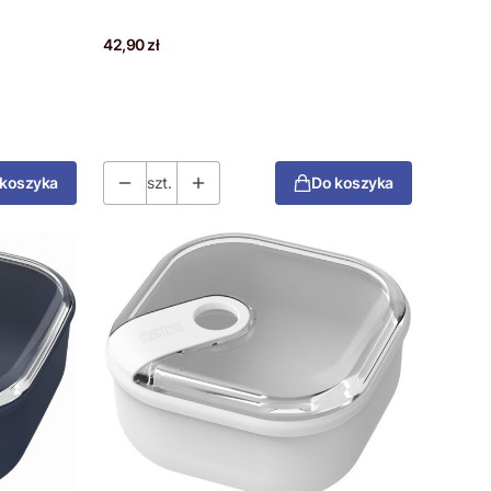
Cena
42,90 zł
 koszyka
szt.
Do koszyka