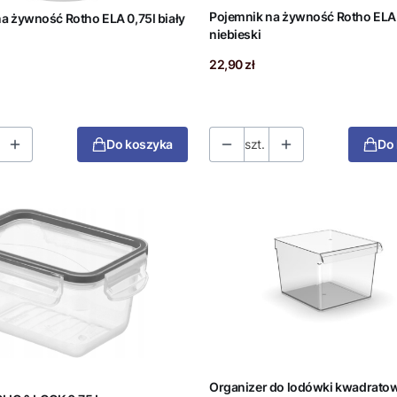
Pojemnik na żywność Rotho ELA
a żywność Rotho ELA 0,75l biały
niebieski
Cena
22,90 zł
Do koszyka
szt.
Do
Organizer do lodówki kwadratow