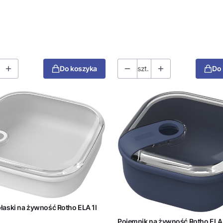
Do koszyka
szt.
Do
łaski na żywność Rotho ELA 1l
Pojemnik na żywność Rotho ELA 