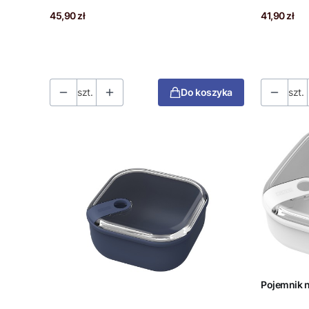
Cena
Cena
45,90 zł
41,90 zł
szt.
Do koszyka
szt.
Pojemnik n