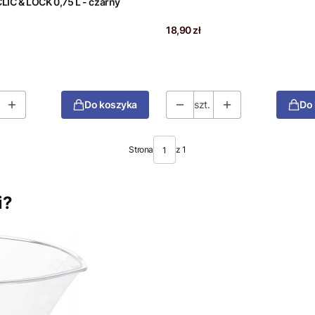
Pojemnik CLIC & LOCK 0,75 L - czarny
Cena
18,90 zł
Do koszyka
szt.
Do
Strona
z 1
i?